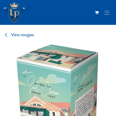
Se rendre au contenu
Vins rouges