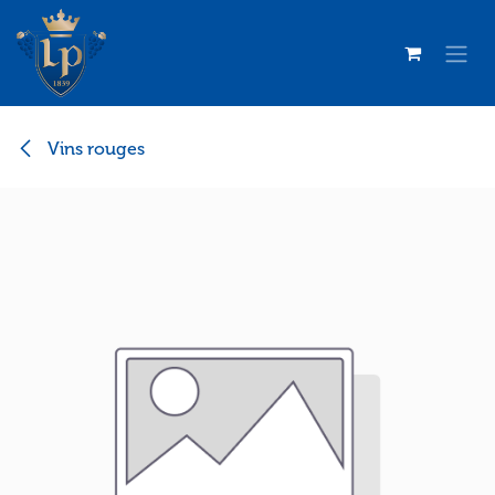
Se rendre au contenu
Vins rouges