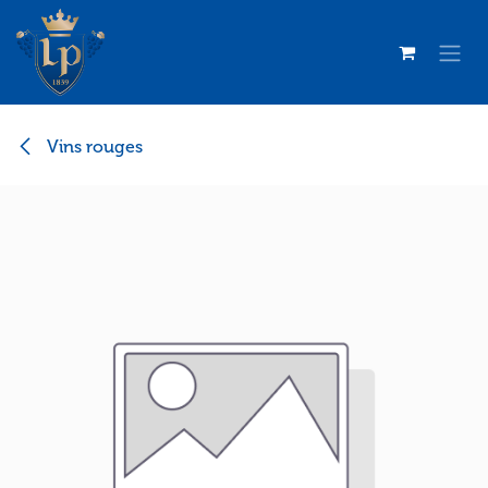
Se rendre au contenu
Vins rouges