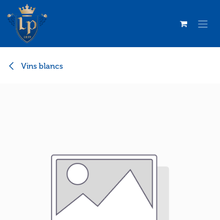
Se rendre au contenu
Vins blancs