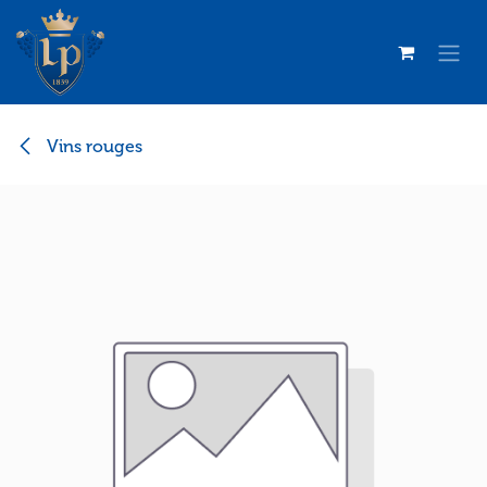
Se rendre au contenu
Vins rouges