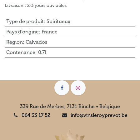
Livraison : 2-3 jours ouvrables
Type de produit
:
Spiritueux
Pays d'origine
:
France
Région
:
Calvados
Contenance
:
0.7l
339 Rue de Merbes, 7131 Binche • Belgique
064 33 17 52
info@vinsleroyprevot.be