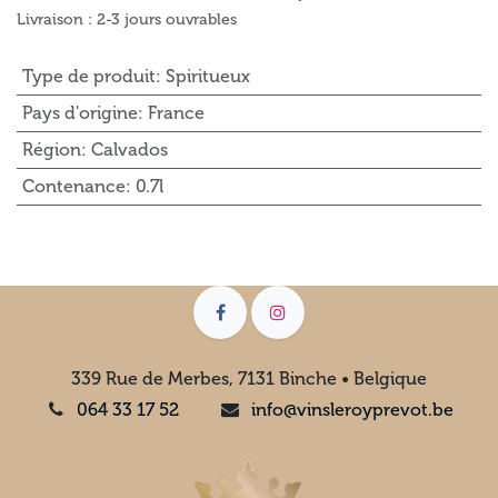
Livraison : 2-3 jours ouvrables
Type de produit
:
Spiritueux
Pays d'origine
:
France
Région
:
Calvados
Contenance
:
0.7l
339 Rue de Merbes, 7131 Binche • Belgique
064 33 17 52
info@vinsleroyprevot.be