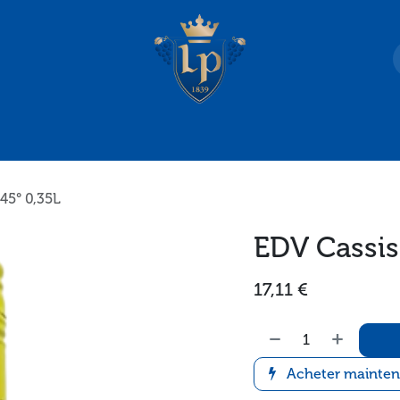
es-nous ?
Accès
45° 0,35L
EDV Cassis
17,11
€
Acheter mainten