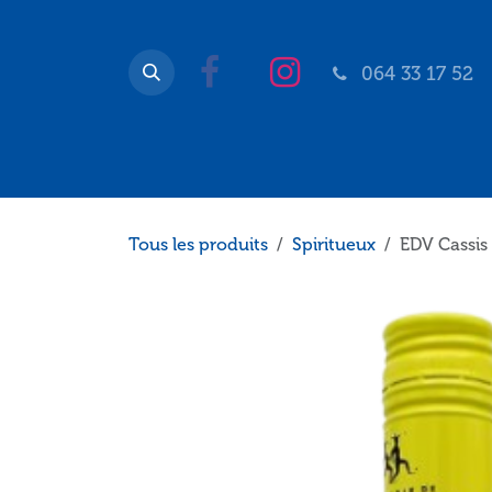
Se rendre au contenu
064 33 17 52
Accueil
Boutique
Catalogue
Qui somm
Tous les produits
Spiritueux
EDV Cassis 