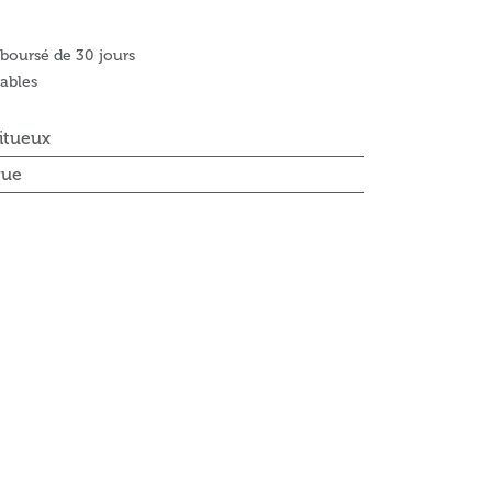
mboursé de 30 jours
rables
ritueux
que