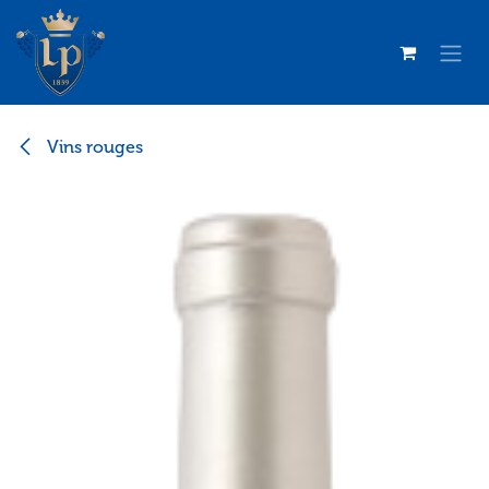
Se rendre au contenu
Vins rouges