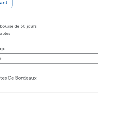
ant
mboursé de 30 jours
rables
ge
e
otes De Bordeaux