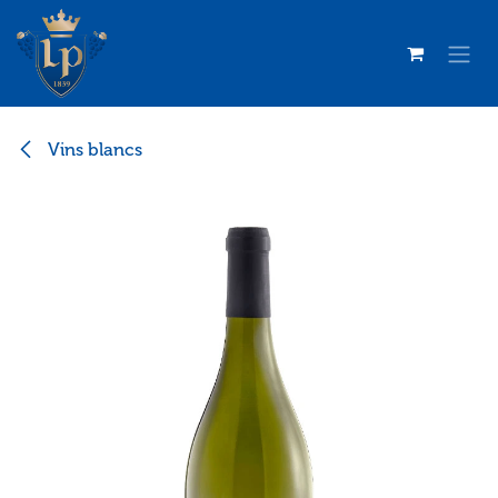
Se rendre au contenu
Vins blancs