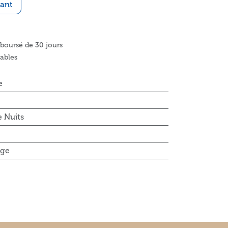
ant
mboursé de 30 jours
rables
e
 Nuits
ge