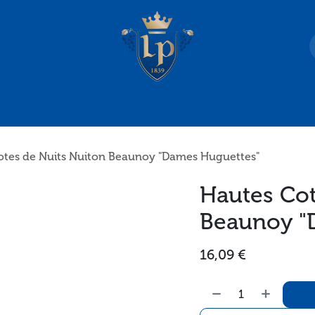
es-nous ?
Accès
otes de Nuits Nuiton Beaunoy "Dames Huguettes"
Hautes Cot
Beaunoy "
16,09
€