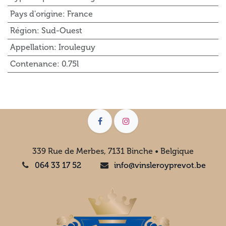
Pays d'origine
:
France
Région
:
Sud-Ouest
Appellation
:
Irouleguy
Contenance
:
0.75l
339 Rue de Merbes, 7131 Binche • Belgique
064 33 17 52
info@vinsleroyprevot.be