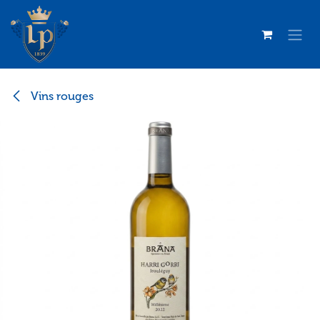
Se rendre au contenu
Vins rouges