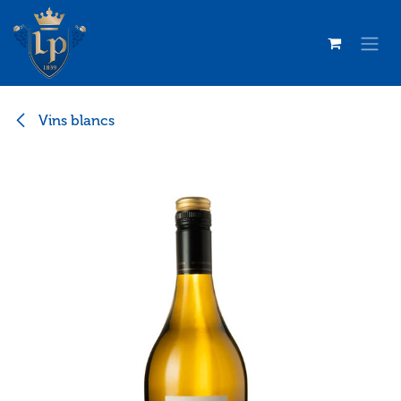
Se rendre au contenu
Vins blancs