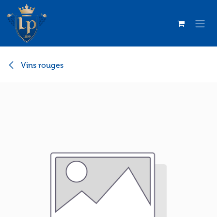
Se rendre au contenu
Vins rouges