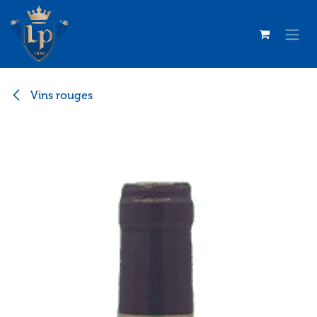
Se rendre au contenu
Vins rouges