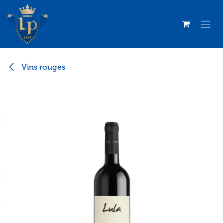
Se rendre au contenu
Vins rouges